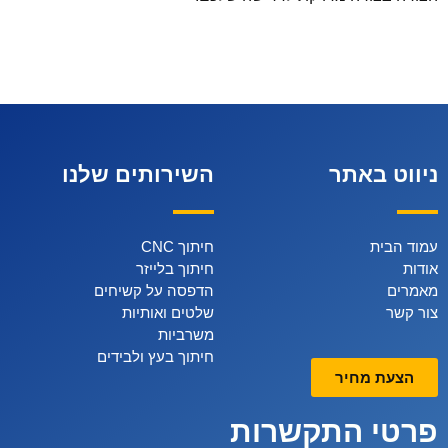
כרסום-פלח-עץ-גושני-1-
צילום מסך 2022-02-07 150553
20220517_143750 (1)
משרביה-עגולה-
מפת כדור הארץ למשרד
אותיות מכורסות בעץ אלון
מדליות מעוצבות מפרספקס
חיתוך לייזר וצריבה על פורניר
otk2lxruezepzktd5cda9345l461sjhrvnzync2l8g
ניווט באתר
השירותים שלנו
עמוד הבית
חיתוך CNC
אודות
חיתוך בלייזר
מאמרים
הדפסה על קשיחים
צור קשר
שלטים ואותיות
משרביות
חיתוך בעץ ולבידים
הצעת מחיר
פרטי התקשרות