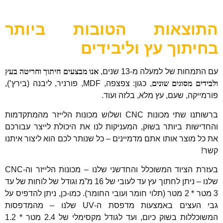
התוצאות הטובות ביותר
בחיתוך עץ וליבידים
עם התמחות של למעלה מ-13 שנים,
אנו מבצעים חיתוך וחריטה בעץ
ולבידים מסוגים שונים
, כגון: צפצפה, MDF, פורניר, ליבנה (בירץ’),
פורמייקה, שעם, עץ מלא, בלזה ועוד.
ברשותנו שתי מכונות CNC ושלוש מכונות הלייזר מהמתקדמות
והחדישות ביותר בשוק, המעניקות לנו את היכולת לייצר עבורכם
את כל מוצר אותו אתם מדמיינים – כל שנותר לכם הוא ליצור איתנו
קשר!
בעזרת הציוד המשוכלל והחדשני שלנו – מכונות הלייזר וה-CNC
שלנו – ניתן לחתוך עץ עד לעובי של 16 מ”מ וגודל של לוחות של עד
3 מטר * 2 מטר (תלוי חומר ועובי החומר). כמו-כן, ניתן להדפיס על
גבי העצים באמצעות מדפסת ה-UV שלנו – מהמדפסות
המשוכללות בשוק כיום, ועד לגודל מקסימלי של 2.4 מטר * 1.2