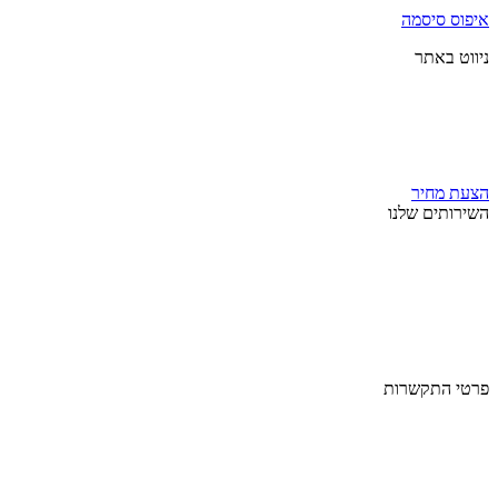
איפוס סיסמה
ניווט באתר
עמוד הבית
אודות
מאמרים
צור קשר
הצעת מחיר
השירותים שלנו
חיתוך CNC
חיתוך בלייזר
הדפסה על קשיחים
שלטים ואותיות
משרביות
חיתוך בעץ ולבידים
פרטי התקשרות
טלפון:
3-6511222
0
מייל:
info@lasercut.co.il