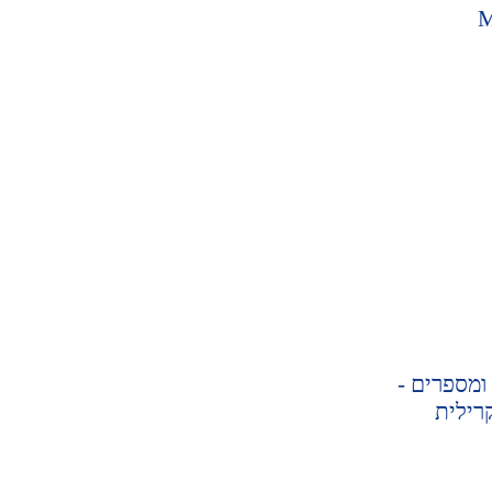
ומספרים -
רילית