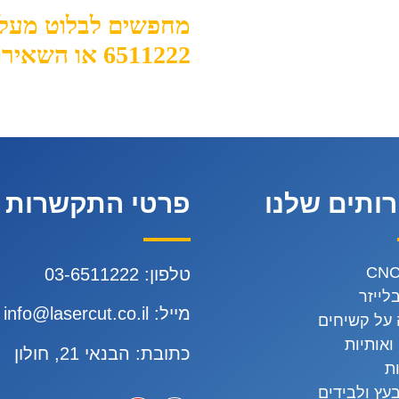
6511222 או השאירו פרטים ונחזור אליכם.
ותים שלנו
פרטי התקשרות
טלפון:
3-6511222
0
לייזר
מייל:
info@lasercut.co.il
על קשיחים
ואותיות
כתובת: הבנאי 21, חולון
ת
עץ ולבידים