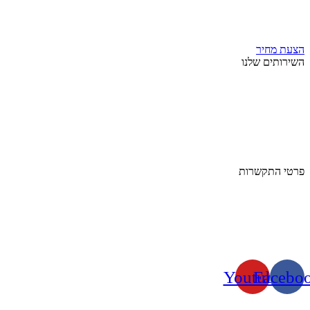
אודות
מאמרים
צור קשר
הצעת מחיר
השירותים שלנו
חיתוך CNC
חיתוך בלייזר
הדפסה על קשיחים
שלטים ואותיות
משרביות
חיתוך בעץ ולבידים
פרטי התקשרות
טלפון:
3-6511222
0
מייל:
info@lasercut.co.il
כתובת: הבנאי 21, חולון
Youtube
Facebo